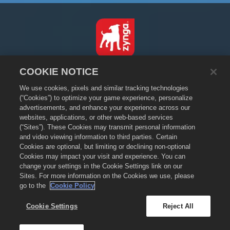
한국어
COOKIE NOTICE
개인정보 보호정책
We use cookies, pixels and similar tracking technologies
서비스 이용 약관
(“Cookies”) to optimize your game experience, personalize
advertisements, and enhance your experience across our
내 개인 정보를 팔거나 공유하지 마세요
websites, applications, or other web-based services
쿠키 정책
(“Sites”). These Cookies may transmit personal information
and video viewing information to third parties. Certain
환불 정책
Cookies are optional, but limiting or declining non-optional
상점 지원
Cookies may impact your visit and experience. You can
게임 지원
change your settings in the Cookie Settings link on our
Sites. For more information on the Cookies we use, please
쿠키 설정
go to the
Cookie Policy
©
2026
Zynga, Inc. Merge Dragons! 및 Merge Dragons! 로고는 Zynga, Inc.의
등록 상표이며 모든 판권을 소유합니다. The Merge Dragons! 스토어는 Zynga,
Cookie Settings
Reject All
Inc.에서 운영합니다. Merge Dragons!에서만 유효한 인게임을 제공합니다. 지역에
따라 이용 여부와 가격이 달라집니다.