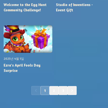
Welcome to the Egg Hunt
Studio of Inventions -
Community Challenge!
Event Gift
2025년 4월 1일
Ezra's April Fools Day
Surprise
1
2
3