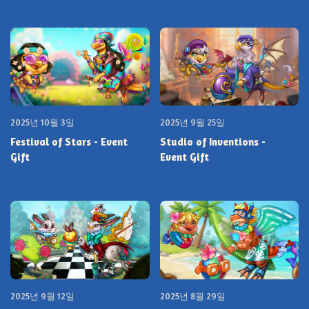
2025년 10월 3일
2025년 9월 25일
Festival of Stars - Event
Studio of Inventions -
Gift
Event Gift
2025년 9월 12일
2025년 8월 29일