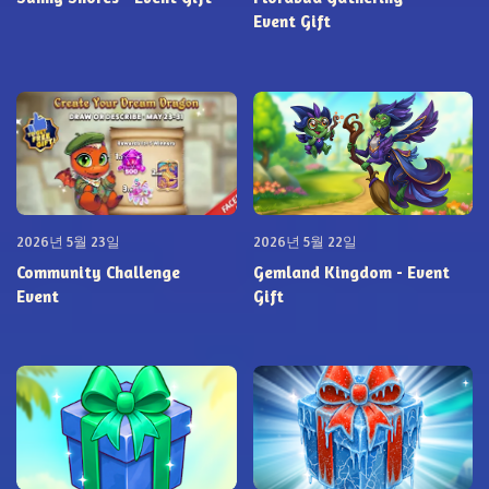
Event Gift
2026년 5월 23일
2026년 5월 22일
Community Challenge
Gemland Kingdom - Event
Event
Gift