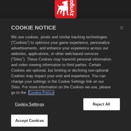
한국어
COOKIE NOTICE
개인정보 보호정책
We use cookies, pixels and similar tracking technologies
서비스 이용 약관
(“Cookies”) to optimize your game experience, personalize
advertisements, and enhance your experience across our
내 개인 정보를 팔거나 공유하지 마세요
websites, applications, or other web-based services
쿠키 정책
(“Sites”). These Cookies may transmit personal information
and video viewing information to third parties. Certain
환불 정책
Cookies are optional, but limiting or declining non-optional
상점 지원
Cookies may impact your visit and experience. You can
게임 지원
change your settings in the Cookie Settings link on our
Sites. For more information on the Cookies we use, please
쿠키 설정
go to the
Cookie Policy
©
2026
Zynga, Inc. Merge Dragons! 및 Merge Dragons! 로고는 Zynga, Inc.의
등록 상표이며 모든 판권을 소유합니다. The Merge Dragons! 스토어는 Zynga,
Cookie Settings
Reject All
Inc.에서 운영합니다. Merge Dragons!에서만 유효한 인게임을 제공합니다. 지역에
따라 이용 여부와 가격이 달라집니다.
Accept Cookies