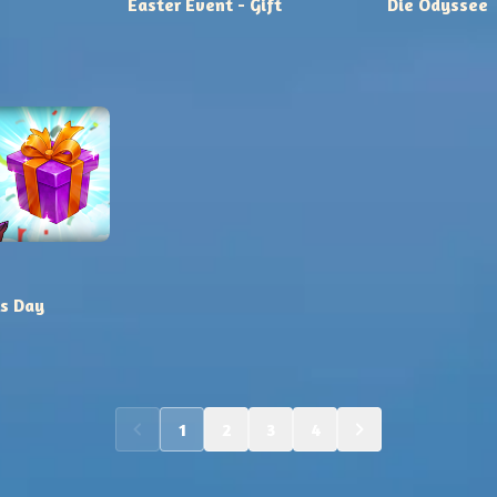
Easter Event - Gift
Die Odyssee
ls Day
1
2
3
4