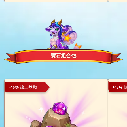
寶石組合包
+15% 線上獎勵！
+15%