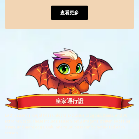
查看更多
皇家通行證
Each Season’s Royal Pass unlocks exclusive dragons, items, and 30
extra rewards. These include season-only dragons, power-boosting
items, and more eggs. Only one royal pass can be activated each
season.