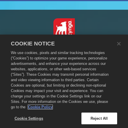
COOKIE NOTICE
繁體中文
We use cookies, pixels and similar tracking technologies
隱私政策
(“Cookies”) to optimize your game experience, personalize
服務規則
advertisements, and enhance your experience across our
websites, applications, or other web-based services
不得出售或分享我的個人資訊
(“Sites”). These Cookies may transmit personal information
Cookie政策
and video viewing information to third parties. Certain
退款政策
Cookies are optional, but limiting or declining non-optional
Cookies may impact your visit and experience. You can
商店支援
change your settings in the Cookie Settings link on our
遊戲支援
Sites. For more information on the Cookies we use, please
go to the
Cookie Policy
Cookie設定
©
2026
Zynga, Inc. Merge Dragons!（萌龍進化論）以及 Merge Dragons! 的標
Cookie Settings
Reject All
示是 Zynga, Inc. 的註冊商標。版權所有。萌龍進化論商店由 Zynga, Inc. 營運。商
品僅供萌龍進化論遊戲中使用。提供的商品與價格隨地區而異。