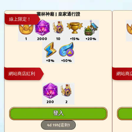
叢林神廟 | 皇家通行證
線上限定！
1
2000
10
+15%
+20%
+8%
+50%
網站商店紅利
網站商
200
2
登入
4d 19h
|
還剩1