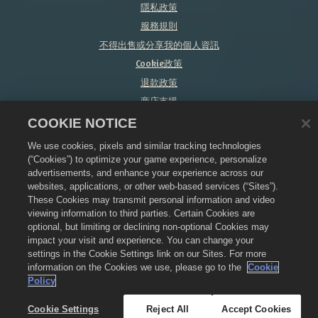
隱私政策
服務規則
不得出售或分享我的個人資訊
Cookie政策
退款政策
商店支援
遊戲支援
COOKIE NOTICE
Cookie設定
We use cookies, pixels and similar tracking technologies
(“Cookies”) to optimize your game experience, personalize
©
2026
Zynga, Inc. Merge Dragons!（萌龍進化論）以及 Merge Dragons! 的標
示是 Zynga, Inc. 的註冊商標。版權所有。萌龍進化論商店由 Zynga, Inc. 營運。商
advertisements, and enhance your experience across our
品僅供萌龍進化論遊戲中使用。提供的商品與價格隨地區而異。
websites, applications, or other web-based services (“Sites”).
These Cookies may transmit personal information and video
viewing information to third parties. Certain Cookies are
optional, but limiting or declining non-optional Cookies may
impact your visit and experience. You can change your
settings in the Cookie Settings link on our Sites. For more
information on the Cookies we use, please go to the
Cookie
Policy
Cookie Settings
Reject All
Accept Cookies