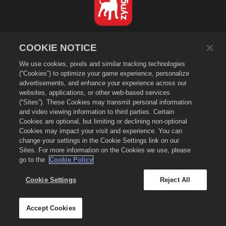
Nederlands
COOKIE NOTICE
Privacybeleid
We use cookies, pixels and similar tracking technologies
Servicevoorwaarden
(“Cookies”) to optimize your game experience, personalize
Verkoop of deel mijn persoonsgegevens niet
advertisements, and enhance your experience across our
Cookiebeleid
websites, applications, or other web-based services
(“Sites”). These Cookies may transmit personal information
Terugbetalingsbeleid
and video viewing information to third parties. Certain
Winkelondersteuning
Cookies are optional, but limiting or declining non-optional
Cookies may impact your visit and experience. You can
Spelondersteuning
change your settings in the Cookie Settings link on our
Cookie-instellingen
Sites. For more information on the Cookies we use, please
go to the
Cookie Policy
©
2026
Zynga, Inc. Merge Dragons! en het logo van Merge Dragons! zijn
handelsmerken van Zynga, Inc. Alle rechten voorbehouden. De winkel van
Merge Dragons! wordt beheerd door Zynga, Inc. Aanbiedingen zijn alleen
Cookie Settings
Reject All
in-game in Merge Dragons! geldig. De beschikbaarheid van aanbiedingen
en prijzen verschilt per regio.
Accept Cookies