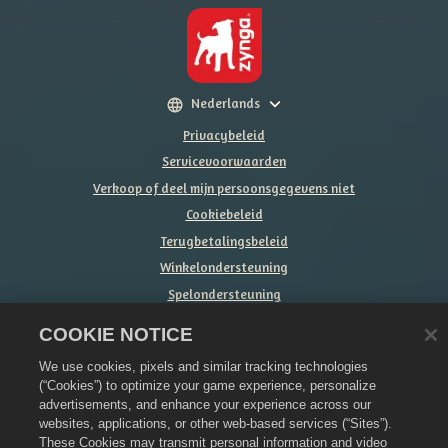
Nederlands
Privacybeleid
Servicevoorwaarden
Verkoop of deel mijn persoonsgegevens niet
Cookiebeleid
Terugbetalingsbeleid
Winkelondersteuning
Spelondersteuning
Cookie-instellingen
COOKIE NOTICE
©
2026
Zynga, Inc. Merge Dragons! en het logo van Merge Dragons! zijn
We use cookies, pixels and similar tracking technologies
handelsmerken van Zynga, Inc. Alle rechten voorbehouden. De winkel van
Merge Dragons! wordt beheerd door Zynga, Inc. Aanbiedingen zijn alleen
(“Cookies”) to optimize your game experience, personalize
in-game in Merge Dragons! geldig. De beschikbaarheid van aanbiedingen
advertisements, and enhance your experience across our
en prijzen verschilt per regio.
websites, applications, or other web-based services (“Sites”).
These Cookies may transmit personal information and video