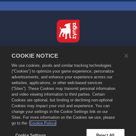
Nederlands
COOKIE NOTICE
Privacybeleid
We use cookies, pixels and similar tracking technologies
Servicevoorwaarden
(“Cookies”) to optimize your game experience, personalize
Verkoop of deel mijn persoonsgegevens niet
advertisements, and enhance your experience across our
Cookiebeleid
websites, applications, or other web-based services
(“Sites”). These Cookies may transmit personal information
Terugbetalingsbeleid
and video viewing information to third parties. Certain
Winkelondersteuning
Cookies are optional, but limiting or declining non-optional
Cookies may impact your visit and experience. You can
Spelondersteuning
change your settings in the Cookie Settings link on our
Cookie-instellingen
Sites. For more information on the Cookies we use, please
go to the
Cookie Policy
©
2026
Zynga, Inc. Merge Dragons! en het logo van Merge Dragons! zijn
handelsmerken van Zynga, Inc. Alle rechten voorbehouden. De winkel van
Merge Dragons! wordt beheerd door Zynga, Inc. Aanbiedingen zijn alleen
Cookie Settings
Reject All