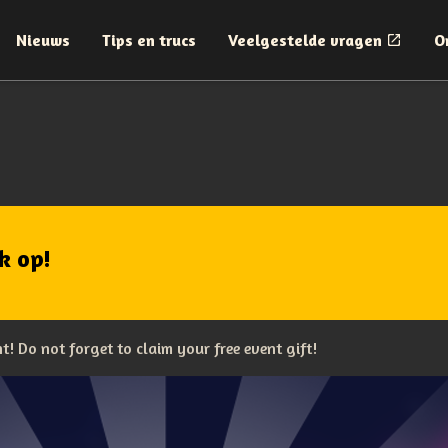
Nieuws
Tips en trucs
Veelgestelde vragen
O
k op!
 Do not forget to claim your free event gift!