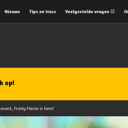
Nieuws
Tips en trucs
Veelgestelde vragen
O
k op!
vent, Fruity Fiesta is here!