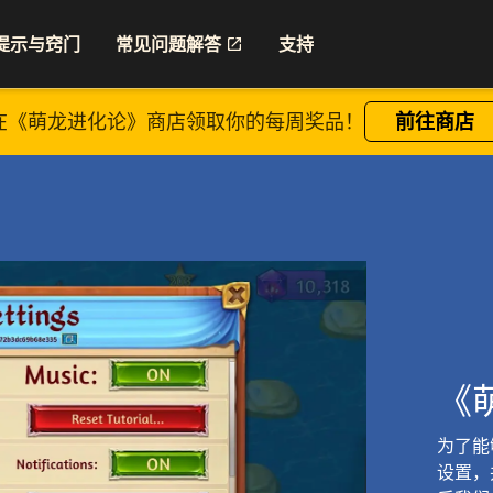
提示与窍门
常见问题解答
支持
在《萌龙进化论》商店领取你的每周奖品！
前往商店
《
为了能
设置，