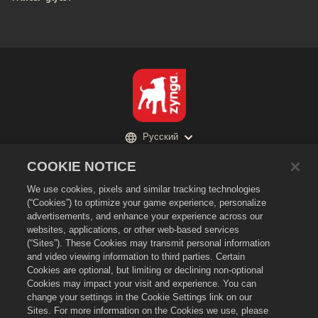
Русский
Политика конфиденциальности
COOKIE NOTICE
Условия предоставления услуг
We use cookies, pixels and similar tracking technologies
Не продавайте и не раскрывайте мою личную информацию третьим
(“Cookies”) to optimize your game experience, personalize
лицам
advertisements, and enhance your experience across our
Политика в отношении файлов cookie
websites, applications, or other web-based services
(“Sites”). These Cookies may transmit personal information
Политика возврата
and video viewing information to third parties. Certain
Поддержка магазина
Cookies are optional, but limiting or declining non-optional
Cookies may impact your visit and experience. You can
Поддержка игры
change your settings in the Cookie Settings link on our
Настройки файлов cookie
Sites. For more information on the Cookies we use, please