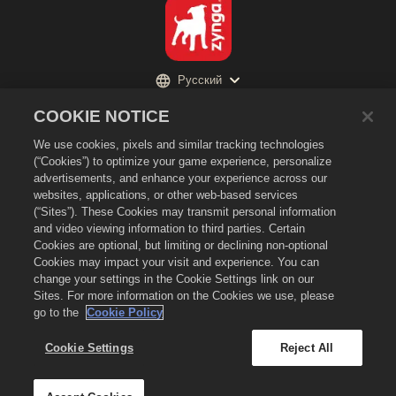
Русский
Политика конфиденциальности
COOKIE NOTICE
Условия предоставления услуг
We use cookies, pixels and similar tracking technologies
Не продавайте и не раскрывайте мою личную информацию третьим
(“Cookies”) to optimize your game experience, personalize
лицам
advertisements, and enhance your experience across our
Политика в отношении файлов cookie
websites, applications, or other web-based services
(“Sites”). These Cookies may transmit personal information
Политика возврата
and video viewing information to third parties. Certain
Поддержка магазина
Cookies are optional, but limiting or declining non-optional
Cookies may impact your visit and experience. You can
Поддержка игры
change your settings in the Cookie Settings link on our
Настройки файлов cookie
Sites. For more information on the Cookies we use, please
go to the
Cookie Policy
©
2026
Zynga, Inc. Merge Dragons! и логотип Merge Dragons! являются
товарными знаками Zynga, Inc. Все права сохранены. Магазин Merge
Dragons! Store принадлежит Zynga, Inc. Предложения действительны
Cookie Settings
Reject All
только для игры Merge Dragons!. Наличие предложений и цены зависят
от региона.