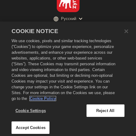
Русский
Политика конфиденциальности
COOKIE NOTICE
Условия предоставления услуг
We use cookies, pixels and similar tracking technologies
Не продавайте и не раскрывайте мою личную информацию третьим
(“Cookies”) to optimize your game experience, personalize
лицам
advertisements, and enhance your experience across our
Политика в отношении файлов cookie
websites, applications, or other web-based services
(“Sites”). These Cookies may transmit personal information
Политика возврата
and video viewing information to third parties. Certain
Поддержка магазина
Cookies are optional, but limiting or declining non-optional
Cookies may impact your visit and experience. You can
Поддержка игры
change your settings in the Cookie Settings link on our
Настройки файлов cookie
Sites. For more information on the Cookies we use, please
go to the
Cookie Policy
©
2026
Zynga, Inc. Merge Dragons! и логотип Merge Dragons! являются
товарными знаками Zynga, Inc. Все права сохранены. Магазин Merge
Dragons! Store принадлежит Zynga, Inc. Предложения действительны
Cookie Settings
Reject All
только для игры Merge Dragons!. Наличие предложений и цены зависят
от региона.
Accept Cookies