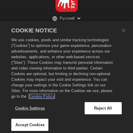
Русский
Политика конфиденциальности
COOKIE NOTICE
Условия предоставления услуг
We use cookies, pixels and similar tracking technologies
Не продавайте и не раскрывайте мою личную информацию третьим
(“Cookies”) to optimize your game experience, personalize
лицам
advertisements, and enhance your experience across our
Политика в отношении файлов cookie
websites, applications, or other web-based services
(“Sites”). These Cookies may transmit personal information
Политика возврата
and video viewing information to third parties. Certain
Поддержка магазина
Cookies are optional, but limiting or declining non-optional
Cookies may impact your visit and experience. You can
Поддержка игры
change your settings in the Cookie Settings link on our
Настройки файлов cookie
Sites. For more information on the Cookies we use, please
go to the
Cookie Policy
©
2026
Zynga, Inc. Merge Dragons! и логотип Merge Dragons! являются
товарными знаками Zynga, Inc. Все права сохранены. Магазин Merge
Dragons! Store принадлежит Zynga, Inc. Предложения действительны
Cookie Settings
Reject All
только для игры Merge Dragons!. Наличие предложений и цены зависят
от региона.
Accept Cookies