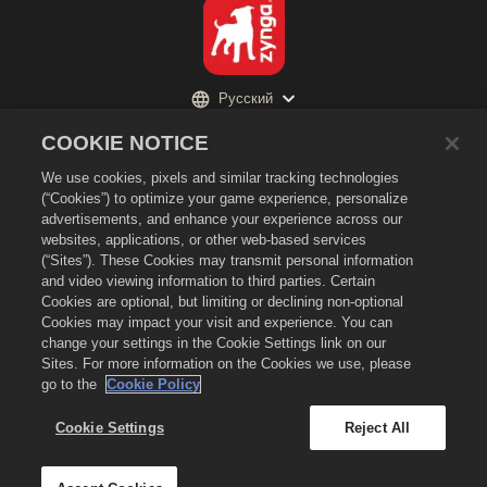
Русский
Политика конфиденциальности
COOKIE NOTICE
Условия предоставления услуг
We use cookies, pixels and similar tracking technologies
Не продавайте и не раскрывайте мою личную информацию третьим
(“Cookies”) to optimize your game experience, personalize
лицам
advertisements, and enhance your experience across our
Политика в отношении файлов cookie
websites, applications, or other web-based services
(“Sites”). These Cookies may transmit personal information
Политика возврата
and video viewing information to third parties. Certain
Поддержка магазина
Cookies are optional, but limiting or declining non-optional
Cookies may impact your visit and experience. You can
Поддержка игры
change your settings in the Cookie Settings link on our
Настройки файлов cookie
Sites. For more information on the Cookies we use, please
go to the
Cookie Policy
©
2026
Zynga, Inc. Merge Dragons! и логотип Merge Dragons! являются
товарными знаками Zynga, Inc. Все права сохранены. Магазин Merge
Dragons! Store принадлежит Zynga, Inc. Предложения действительны
Cookie Settings
Reject All
только для игры Merge Dragons!. Наличие предложений и цены зависят
от региона.