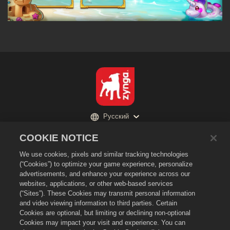
Русский
Политика конфиденциальности
COOKIE NOTICE
Условия предоставления услуг
We use cookies, pixels and similar tracking technologies
Не продавайте и не раскрывайте мою личную информацию третьим
(“Cookies”) to optimize your game experience, personalize
лицам
advertisements, and enhance your experience across our
Политика в отношении файлов cookie
websites, applications, or other web-based services
(“Sites”). These Cookies may transmit personal information
Политика возврата
and video viewing information to third parties. Certain
Поддержка магазина
Cookies are optional, but limiting or declining non-optional
Cookies may impact your visit and experience. You can
Поддержка игры