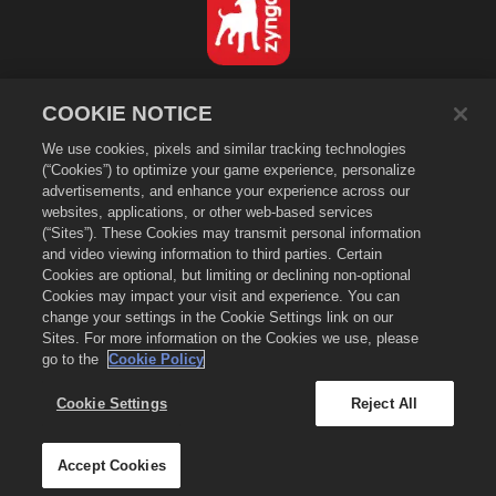
日本語
COOKIE NOTICE
プライバシーポリシー
We use cookies, pixels and similar tracking technologies
利用規約
(“Cookies”) to optimize your game experience, personalize
個人情報の販売や頒布を禁止する
advertisements, and enhance your experience across our
Cookieポリシー
websites, applications, or other web-based services
(“Sites”). These Cookies may transmit personal information
返金ポリシー
and video viewing information to third parties. Certain
ストアサポート
Cookies are optional, but limiting or declining non-optional
Cookies may impact your visit and experience. You can
ゲームサポート
change your settings in the Cookie Settings link on our
Cookie設定
Sites. For more information on the Cookies we use, please
go to the
Cookie Policy
©
2026
Zynga, Inc. Merge Dragons!（マージドラゴン）およびMerge Dragons!
のロゴはZynga, Inc.の登録商標です。無断複写、複製および転載を禁じます。
Merge Dragons! Store（マージドラゴン ストア）はZynga, Inc.が運営していま
Cookie Settings
Reject All
す。提供しているアイテム類はゲーム「マージドラゴン」専用となります。提供内容
や価格は国/地域により異なりますのでご注意ください。
Accept Cookies