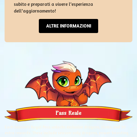
subito e preparati a vivere l'esperienza
dell'aggiornamento!
ALTRE INFORMAZIONI
Pass Reale
Each Season’s Royal Pass unlocks exclusive dragons, items, and 30
extra rewards. These include season-only dragons, power-boosting