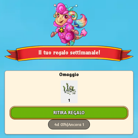
Il tuo regalo settimanale!
Omaggio
1
RITIRA REGALO
4d 07h
|
Ancora 1