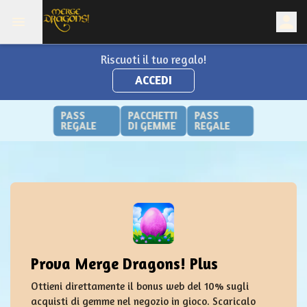
Riscuoti il tuo regalo!
ACCEDI
PASS
PACCHETTI
PASS
REGALE
DI GEMME
REGALE
Prova Merge Dragons! Plus
Ottieni direttamente il bonus web del 10% sugli
acquisti di gemme nel negozio in gioco. Scaricalo