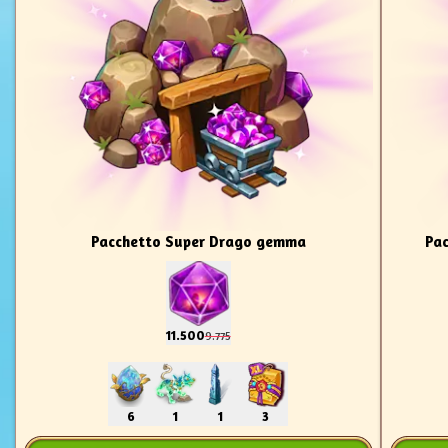
Pacchetto Super Drago gemma
Pac
11.500
9.775
6
1
1
3