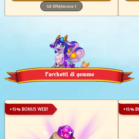
5d 07h
|
Ancora 1
Pacchetti di gemme
+15% BONUS WEB!
+15% B