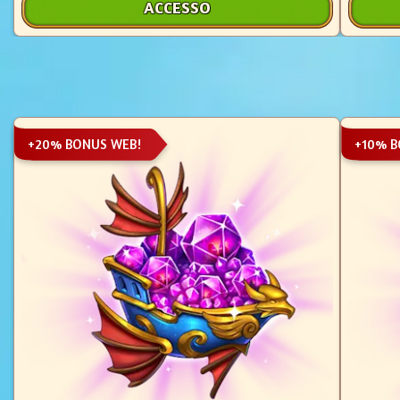
ACCESSO
+20% BONUS WEB!
+10% B