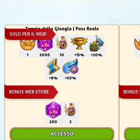
items, and more eggs. Only one royal pass can be activated each
season.
Tempio della Giungla | Pass Reale
SOLO PER IL WEB!
1
2000
10
+15%
+20%
+8%
+50%
BONUS WEB STORE
BONUS 
200
2
ACCESSO