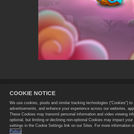
Informativa sulla privacy
Termin
COOKIE NOTICE
Politica sui rimborsi
Assistenza p
We use cookies, pixels and similar tracking technologies (“Cookies”) t
advertisements, and enhance your experience across our websites, appli
©
2026
Zynga, Inc. Merge Dragons! e il 
These Cookies may transmit personal information and video viewing infor
gestito da Zynga, Inc. Offerte valide s
optional, but limiting or declining non-optional Cookies may impact you
settings in the Cookie Settings link on our Sites. For more information
Policy