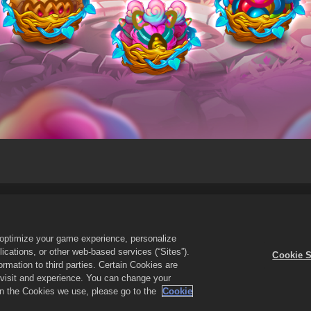
i di servizio
Non vendere o condividere i miei dati personali
Inf
er lo store
Assistenza di gioco
Impostazioni cookie
o optimize your game experience, personalize
cations, or other web-based services (“Sites”).
Cookie S
logo Merge Dragons! sono marchi di Zynga, Inc. Tutti i diritti riservati. Il n
mation to third parties. Certain Cookies are
olo nel gioco di Merge Dragons! La disponibilità dell'offerta e i prezzi varian
r visit and experience. You can change your
 on the Cookies we use, please go to the
Cookie