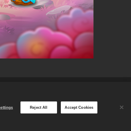
ormativa sui cookie
Italiano
ettings
Reject All
Accept Cookies
egozio di Merge Dragons! è
o a seconda della regione.