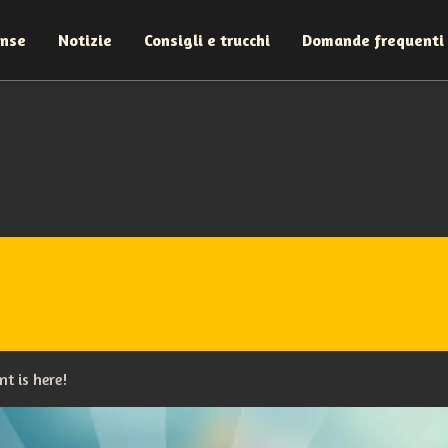
ense
Notizie
Consigli e trucchi
Domande frequenti
t is here!