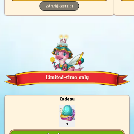
2d 17h
|
Reste : 1
Limited-time only
Cadeau
1