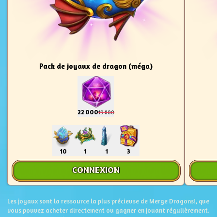
Pack de joyaux de dragon (méga)
22 000
19 800
10
1
1
3
CONNEXION
Les joyaux sont la ressource la plus précieuse de Merge Dragons!, que
vous pouvez acheter directement ou gagner en jouant régulièrement.