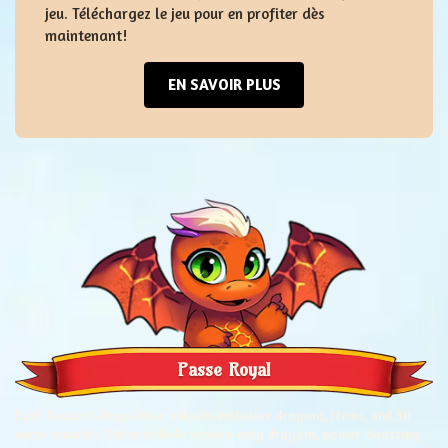
jeu. Téléchargez le jeu pour en profiter dès
maintenant!
EN SAVOIR PLUS
Passe Royal
Each Season’s Royal Pass unlocks exclusive dragons, items, and 30
extra rewards. These include season-only dragons, power-boosting