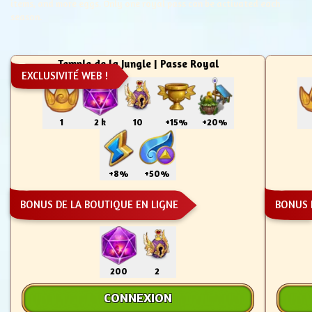
items, and more eggs. Only one royal pass can be activated each
season.
Temple de la Jungle | Passe Royal
EXCLUSIVITÉ WEB !
1
2 k
10
+15%
+20%
+8%
+50%
BONUS DE LA BOUTIQUE EN LIGNE
BONUS 
200
2
CONNEXION