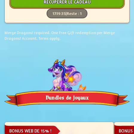
RÉCUPÉRER LE CADEAU
17:19:34
|
Reste : 1
Merge Dragons! required. One Free Gift redemption per Merge
Dragons! Account. Terms apply.
Bundles de joyaux
BONUS WEB DE 15% !
BONUS 