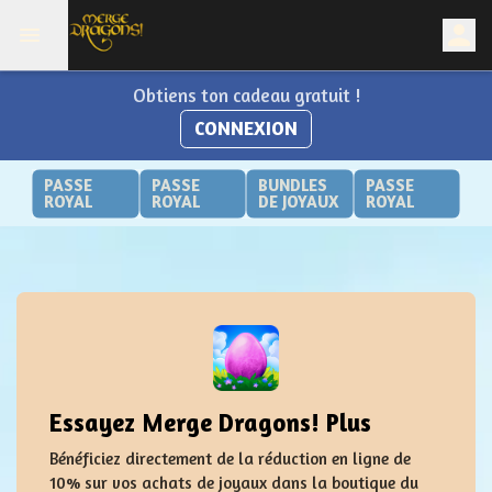
Obtiens ton cadeau gratuit !
CONNEXION
PASSE
PASSE
BUNDLES
PASSE
ROYAL
ROYAL
DE JOYAUX
ROYAL
Essayez Merge Dragons! Plus
Bénéficiez directement de la réduction en ligne de
10% sur vos achats de joyaux dans la boutique du