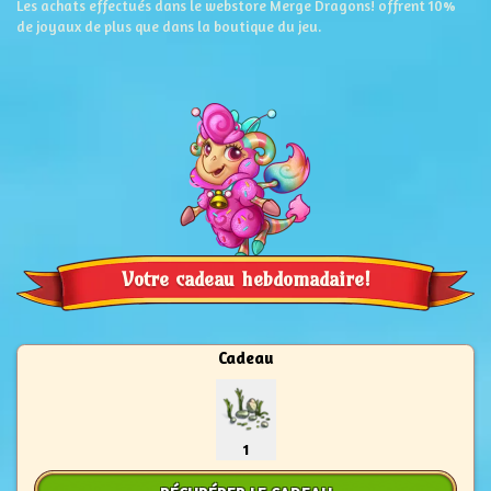
Les achats effectués dans le webstore Merge Dragons! offrent 10%
de joyaux de plus que dans la boutique du jeu.
Votre cadeau hebdomadaire!
Cadeau
1