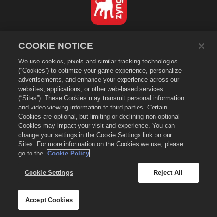
Français
COOKIE NOTICE
Politique de confidentialité
We use cookies, pixels and similar tracking technologies
Conditions d'utilisation
(“Cookies”) to optimize your game experience, personalize
Ne pas vendre ou partager mes données personnelles
advertisements, and enhance your experience across our
Politique de cookies
websites, applications, or other web-based services
(“Sites”). These Cookies may transmit personal information
Politique de remboursement
and video viewing information to third parties. Certain
Assistance de la boutique
Cookies are optional, but limiting or declining non-optional
Cookies may impact your visit and experience. You can
Assistance du jeu
change your settings in the Cookie Settings link on our
Paramètres des cookies
Sites. For more information on the Cookies we use, please
go to the
Cookie Policy
©
2026
Zynga, Inc. Merge Dragons! et le logo Merge Dragons! sont des
marques de commerce de Zynga, Inc. Tous droits réservés. La boutique
Merge Dragons! est gérée par Zynga, Inc. Les offres ne sont valables que
Cookie Settings
Reject All
dans le jeu Merge Dragons! La disponibilité et la tarification des offres
varient selon les régions.
Accept Cookies