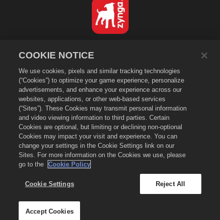
Français
COOKIE NOTICE
Politique de confidentialité
We use cookies, pixels and similar tracking technologies
Conditions d'utilisation
(“Cookies”) to optimize your game experience, personalize
Ne pas vendre ou partager mes données personnelles
advertisements, and enhance your experience across our
Politique de cookies
websites, applications, or other web-based services
(“Sites”). These Cookies may transmit personal information
Politique de remboursement
and video viewing information to third parties. Certain
Assistance de la boutique
Cookies are optional, but limiting or declining non-optional
Cookies may impact your visit and experience. You can
Assistance du jeu
change your settings in the Cookie Settings link on our
Paramètres des cookies
Sites. For more information on the Cookies we use, please
go to the
Cookie Policy
©
2026
Zynga, Inc. Merge Dragons! et le logo Merge Dragons! sont des
marques de commerce de Zynga, Inc. Tous droits réservés. La boutique
Merge Dragons! est gérée par Zynga, Inc. Les offres ne sont valables que
Cookie Settings
Reject All
dans le jeu Merge Dragons! La disponibilité et la tarification des offres
varient selon les régions.
Accept Cookies