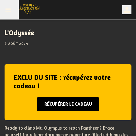
L'Odyssée
9 AOÛT 2024
EXCLU DU SITE : récupérez votre
cadeau !
RÉCUPÉRER LE CADEAU
Ready to climb Mt. Olympus to reach Pantheon? Brace
yourself for a legendary merge adventure filled with puzzles,