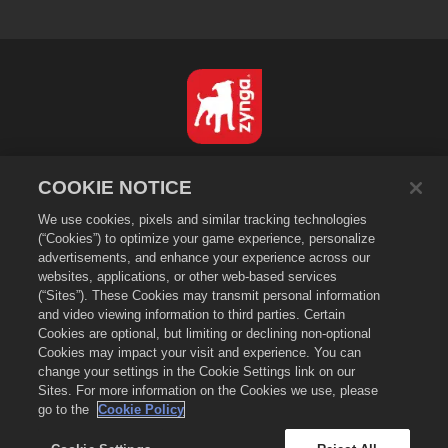
Deutsch
COOKIE NOTICE
Datenschutzrichtlinien
We use cookies, pixels and similar tracking technologies
Nutzungsbedingungen
(“Cookies”) to optimize your game experience, personalize
Meine persönlichen Daten nicht verkaufen oder weitergeben
advertisements, and enhance your experience across our
Cookie-Richtlinie
websites, applications, or other web-based services
(“Sites”). These Cookies may transmit personal information
Rückerstattungsrichtlinie
and video viewing information to third parties. Certain
Store-Support
Cookies are optional, but limiting or declining non-optional
Cookies may impact your visit and experience. You can
Spiel-Support
change your settings in the Cookie Settings link on our
Cookie-Einstellungen
Sites. For more information on the Cookies we use, please
go to the
Cookie Policy
©
2026
Zynga, Inc. Merge Dragons! und das Merge-Dragons!-Logo sind
Markenzeichen von Zynga, Inc. Alle Rechte vorbehalten. Der Merge-
Dragons!-Shop wird von Zynga, Inc. betrieben. Angebote sind nur