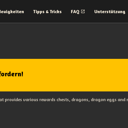
Neuigkeiten
Tipps & Tricks
FAQ
Unterstützung
fordern!
hat provides various rewards chests, dragons, dragon eggs and m