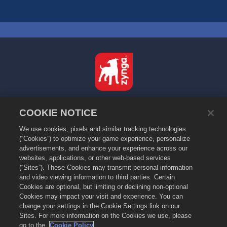
Türkçe
COOKIE NOTICE
Gizlilik Politikası
We use cookies, pixels and similar tracking technologies
Hizmet Koşulları
(“Cookies”) to optimize your game experience, personalize
Kişisel Bilgilerimi Satma ya da Paylaşma
advertisements, and enhance your experience across our
Çerez Politikası
websites, applications, or other web-based services
(“Sites”). These Cookies may transmit personal information
Para İadesi Politikası
and video viewing information to third parties. Certain
Mağaza Desteği
Cookies are optional, but limiting or declining non-optional
Cookies may impact your visit and experience. You can
Oyun Desteği
change your settings in the Cookie Settings link on our
Çerez Ayarları
Sites. For more information on the Cookies we use, please
go to the
Cookie Policy