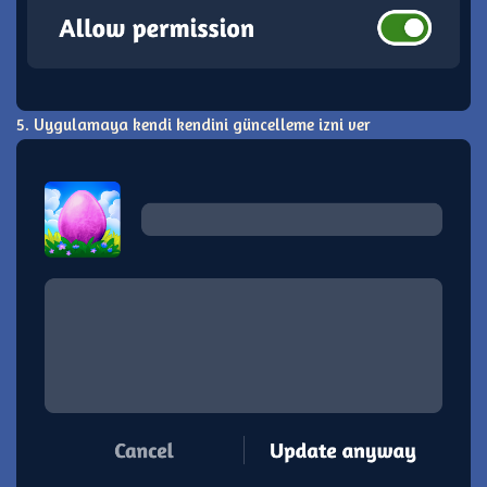
5. Uygulamaya kendi kendini güncelleme izni ver