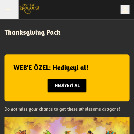
Thanksgiving Pack
WEB'E ÖZEL: Hediyeyi al!
HEDİYEYİ AL
Do not miss your chance to get these wholesome dragons!