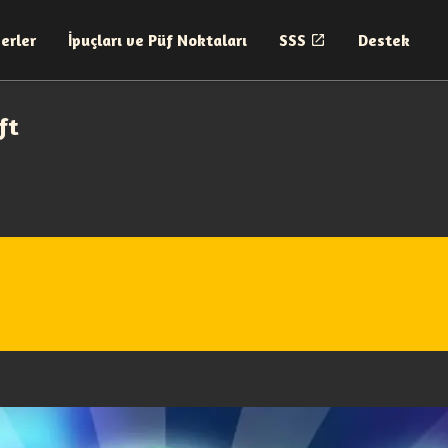
erler
İpuçları ve Püf Noktaları
SSS
Destek
ft