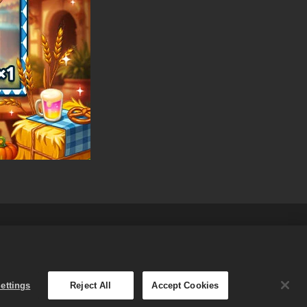
ara İadesi Politikası
Türkçe
saklıdır. Merge Dragons!
ettings
Reject All
Accept Cookies
ve fiyatlandırma bölgeye göre