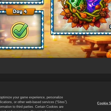
rı
Kişisel Bilgilerimi Satma ya da Paylaşma
Çerez Politikası
P
Çerez Ayarları
o optimize your game experience, personalize
erge Dragons! logosu Zynga, Inc. şirketinin ticari markalarıdır. Tüm hakları 
cations, or other web-based services (“Sites”).
Cookie S
mektedir. Teklifler sadece Merge Dragons! oyunu içinde geçerlidir. Teklifler 
mation to third parties. Certain Cookies are