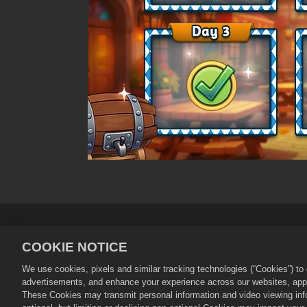
Gizlilik Politikası
Hizmet Koşulla
COOKIE NOTICE
Mağaza Desteği
Oyun Desteği
We use cookies, pixels and similar tracking technologies (“Cookies”) t
©
2026
Zynga, Inc. Merge Dragons! ve M
advertisements, and enhance your experience across our websites, appli
Dükkânı Zynga, Inc. tarafından yönetil
These Cookies may transmit personal information and video viewing infor
değişir.