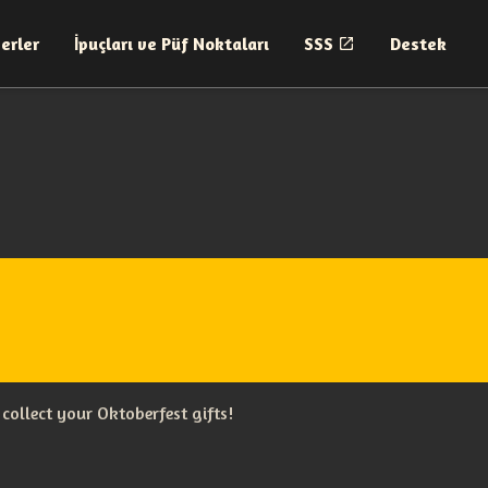
erler
İpuçları ve Püf Noktaları
SSS
Destek
collect your Oktoberfest gifts!