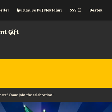
erler
İpuçları ve Püf Noktaları
SSS
Destek
ent Gift
here! Come join the celebration!