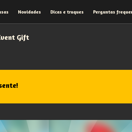
nsas
Novidades
Dicas e truques
Perguntas freque
Event Gift
sente!