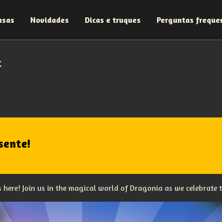
nsas
Novidades
Dicas e truques
Perguntas freque
t
sente!
is here! Join us in the magical world of Dragonia as we celebrate 