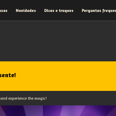
nsas
Novidades
Dicas e truques
Perguntas freque
sente!
 and experience the magic!