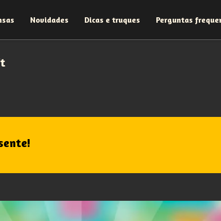
nsas
Novidades
Dicas e truques
Perguntas freque
t
sente!