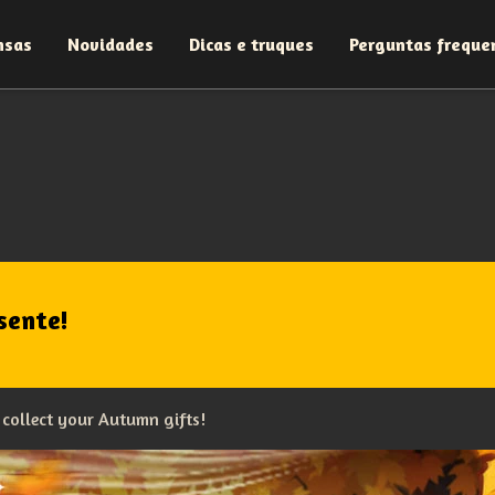
nsas
Novidades
Dicas e truques
Perguntas freque
sente!
 collect your Autumn gifts!