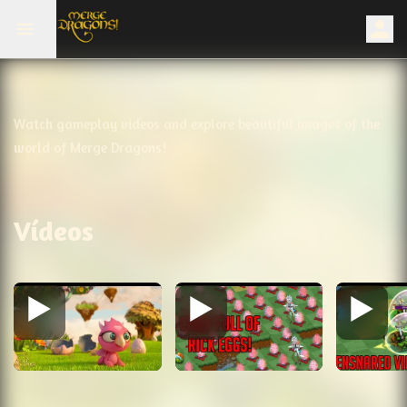
Watch gameplay videos and explore beautiful images of the
world of Merge Dragons!
Vídeos